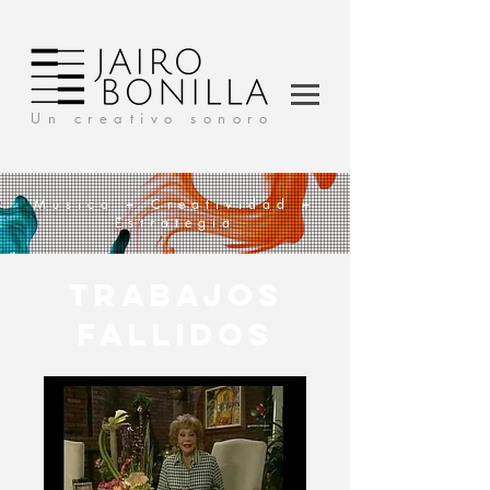
Un creativo sonoro
Música + Creatividad +
Estrategia
TRABAJOS
FALLIDOS