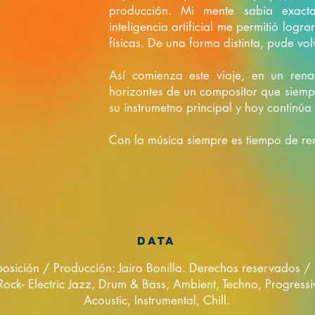
producción. Mi mente sabía exact
inteligencia artificial me permitió log
físicas. De una forma distinta, pude vol
Así comienza este viaje, en un ren
horizontes de un compositor que siem
su instrumetno principal y hoy continúa
Con la música
siempre es tiempo de re
DATA
sición / Producción: Jairo Bonilla. Derechos reservados /
 Rock- Electric Jazz, Drum & Bass, Ambient, Techno, Progres
Acoustic, Instrumental, Chill.