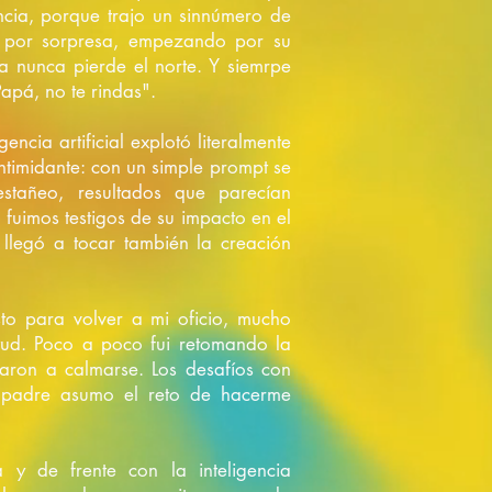
ncia, porque trajo un sinnúmero de
n por sorpresa, empezando por su
a nunca pierde el norte. Y siemrpe
apá, no te rindas".
gencia artificial explotó literalmente
ntimidante: con un simple prompt se
stañeo, resultados que parecían
fuimos testigos de su impacto en el
llegó a tocar también la creación
to para volver a mi oficio, mucho
tud. Poco a poco fui retomando la
aron a calmarse. Los desafíos con
o padre asumo el reto de hacerme
 y de frente con la inteligencia