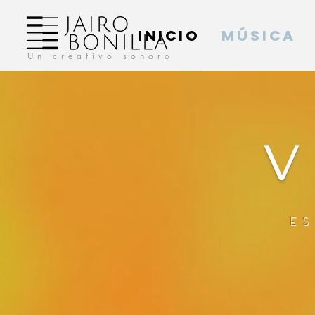
INICIO
MÚSICA
Un creativo sonoro
e