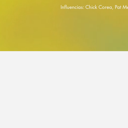
Influencias: Chick Corea, Pat M
CONTACTO
info@jairobonilla.com
/ +57 323 240