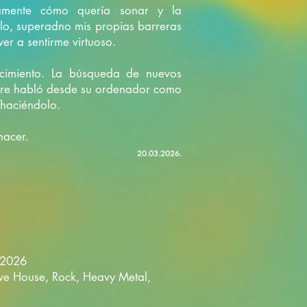
amente cómo quería sonar y la
rarlo, superadno mis propias barreras
ver a sentirme virtuoso.
acimiento. La búsqueda de nuevos
pre habló desde su ordenador como
 haciéndolo.
nacer.
20.03.2026.
 2026
sive House, Rock, Heavy Metal,