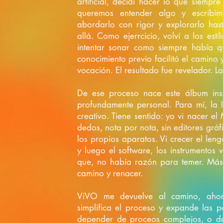
artificial, decidí hacer lo que siemp
queremos entender algo y escribimo
abordarlo con rigor y explorarlo has
allá.
Como ejerrcicio, volví a los est
intentar sonar como siempre había que
conocimiento previo facilitó el camino 
vocación. El resultado fue revelador. La
De ese proceso nace este álbum instr
profundamente personal.
Para mí, la
creativo. Tiene sentido: yo vi nacer el
dedos, nota por nota, sin editores grá
los propios aparatos. Vi crecer el lengu
y luego el software, los instrumentos 
que, no había razón para temer. Más 
camino y renacer.
ViVO me devuelve al camino, ahora
simplifica el proceso y expande las po
depender de proceos complejos, o de