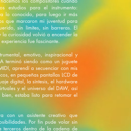
re hacemos los compositores cuando
s estudios para el instrumento:
ta lo conocido, para luego ir más
ilos que marcaron mi juventud para
rido, sin límites, sin barreras. El
y la curiosidad volvió a encender la
 experiencia fue fascinante.
umental, emotivo, inspiracional y
 IA terminó siendo como un juguete
 MIDI, a
prendí a secuenciar con mis
ficos, en pequeñas pantallas LCD de
aje digital, la síntesis, el hardware
virtuales y el universo del DAW, así
bien, estaba listo para retomar el
 con un asistente creativo que
sibilidades. Por fin pude volar sin
 terceros dentro de la cadena de