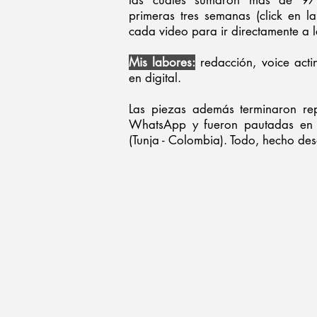
las cuales sumaron más de 97 
primeras tres semanas (click en 
cada video para ir directamente a l
Mis labores:
redacción, voice act
en digital.
Las piezas además terminaron rep
WhatsApp y fueron pautadas en l
(Tunja - Colombia). Todo, hecho de