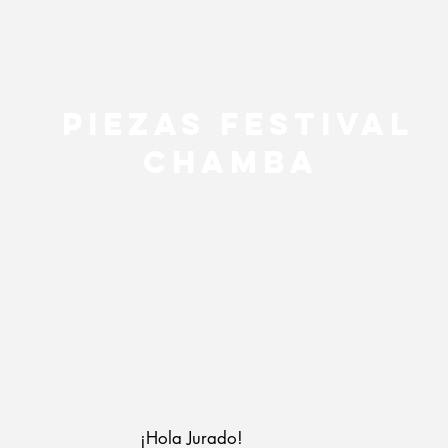
piezas festival
CHAMBA
¡Hola Jurado!