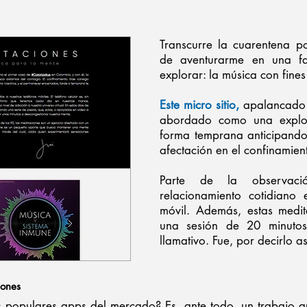
Transcurre la cuarentena p
de aventurarme en una fa
explorar: la música con fines
Este micro sitio,
apalancado 
abordado como una explo
forma temprana anticipand
afectación en el confinamien
Parte de la observac
relacionamiento cotidiano e
móvil. Además, estas medi
una sesión de 20 minutos 
llamativo. Fue, por decirlo a
iones
s populares apps del mercado? Es, ante todo, un trabajo ar