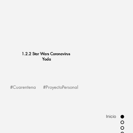
1.2.2 Star Wars Coronavirus
Yo
da
#Cuarentena
#ProyectoPersonal
Inicio