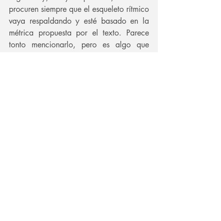
procuren siempre que el esqueleto rítmico 
vaya respaldando y esté basado en la 
métrica propuesta por el texto. Parece 
tonto mencionarlo, pero es algo que 
suele obviarse. Procuren no desplazar o 
colocar un acento agógico donde no iría 
naturalmente si lo hablan, lo escriben o 
lo leen en voz alta. En cuanto al estilo, 
instrumentación, textura, el  canto, 
bueno, para eso somos compositores.
Me despido dejándoles una compilación 
de fragmentos melódicos de jingles de 
algunas marcas, tocados por ellas 
mismas. Es obvio que aplica de manera 
particular cada país, por lo que no sobra 
buscar en los archivos publicitarios 
locales. De igual manera extiendo la 