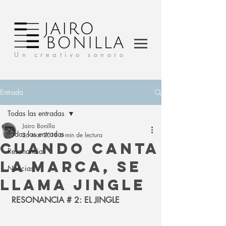
Un creativo sonoro
Entrada
Todas las entradas
Jairo Bonilla
Todas las entradas
26 mar 2018
6 min de lectura
CUANDO CANTA
Resonancia
LA MARCA, SE
Noticias
LLAMA JINGLE
RESONANCIA # 2: EL JINGLE