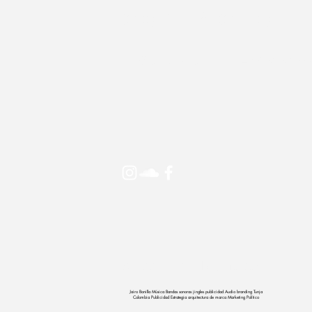
CONTACTO
info@jairobonilla.com
/ +57 323 240
© 2002 - 2026 by Jairo Bonilla
Jairo Bonilla Música Bandas sonoras jingles publicidad Audio branding Tunja
Colombia Publicidad Estrategia arquitectura de marca Marketing Político